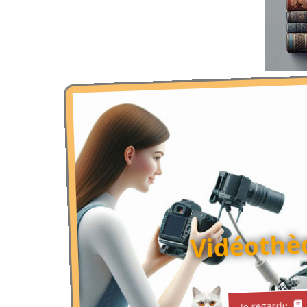
Vidéothè
Je regarde