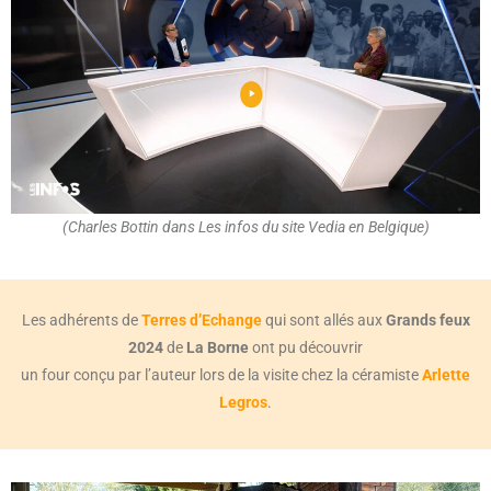
(Charles Bottin dans Les infos du site Vedia en Belgique)
Les adhérents de
Terres d’Echange
qui sont allés aux
Grands feux
2024
de
La Borne
ont pu découvrir
un four conçu par l’auteur lors de la visite chez la céramiste
Arlette
Legros
.