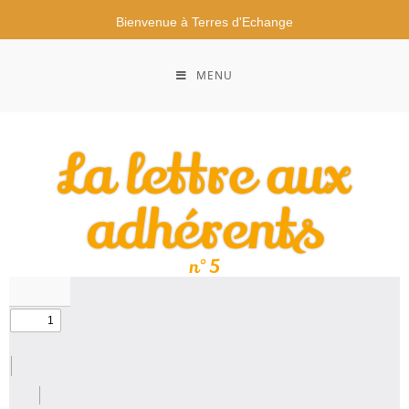
Bienvenue à Terres d'Echange
MENU
La lettre aux
adhérents
n°5