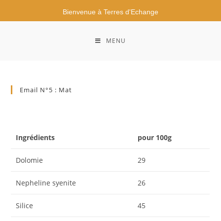
Bienvenue à Terres d'Echange
MENU
Email N°5 : Mat
Ingrédients
pour 100g
Dolomie
29
Nepheline syenite
26
Silice
45