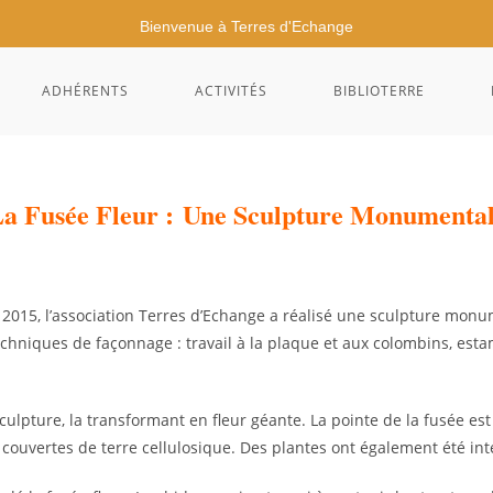
Bienvenue à Terres d'Echange
ADHÉRENTS
ACTIVITÉS
BIBLIOTERRE
a Fusée Fleur :
Une Sculpture Monumenta
 2015, l’association Terres d’Echange a réalisé une sculpture mon
techniques de façonnage : travail à la plaque et aux colombins, es
a sculpture, la transformant en fleur géante. La pointe de la fusée es
 couvertes de terre cellulosique. Des plantes ont également été int