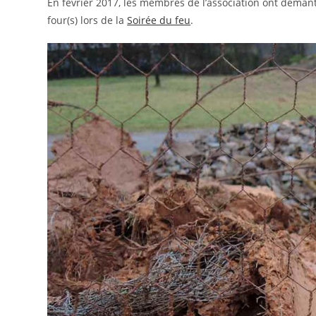
En fevrier 2017, les membres de l’association ont démante
four(s) lors de la
Soirée du feu
.